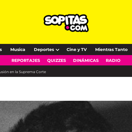
s
Musica
Deportes
Cine y TV
Mientras Tanto
Open
REPORTAJES
QUIZZES
DINÁMICAS
RADIO
dropdown
menu
cusión en la Suprema Corte