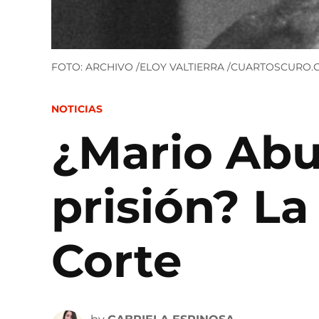
FOTO: ARCHIVO /ELOY VALTIERRA /CUARTOSCURO.COM /
POSTED
NOTICIAS
IN
¿Mario Abur
prisión? La
Corte