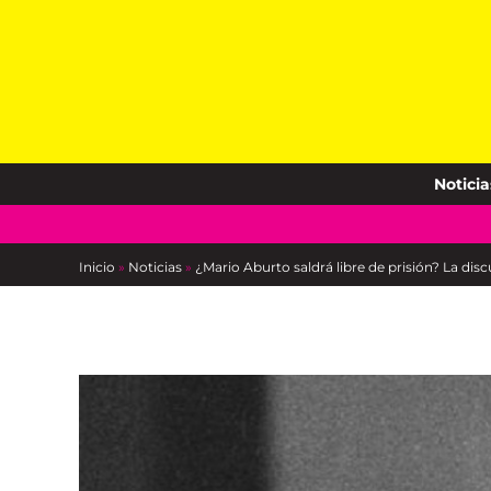
Skip
to
content
Noticia
Inicio
»
Noticias
»
¿Mario Aburto saldrá libre de prisión? La dis