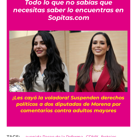
Todo lo que no sabías que
necesitas saber lo encuentras en
Sopitas.com
¡Les cayó la voladora! Suspenden derechos
políticos a dos diputadas de Morena por
comentarios contra adultos mayores
,
,
,
TAGS:
avenida Paseo de la Reforma
CDMX
festejos