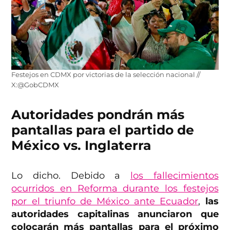
Festejos en CDMX por victorias de la selección nacional //
X:@GobCDMX
Autoridades pondrán más
pantallas para el partido de
México vs. Inglaterra
Lo dicho. Debido a
los fallecimientos
ocurridos en Reforma durante los festejos
por el triunfo de México ante Ecuador
,
las
autoridades capitalinas anunciaron que
colocarán más pantallas para el próximo