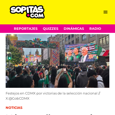
Menu
Sopitas.com
Skip
REPORTAJES
QUIZZES
DINÁMICAS
RADIO
to
content
Festejos en CDMX por victorias de la selección nacional //
X:@GobCDMX
POSTED
NOTICIAS
IN