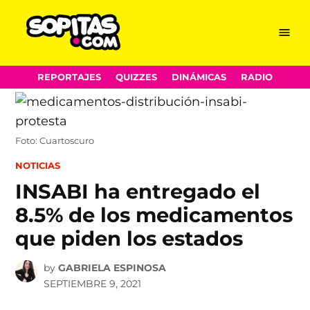
Menu
Sopitas.com
Skip
REPORTAJES
QUIZZES
DINÁMICAS
RADIO
to
content
Foto: Cuartoscuro
POSTED
NOTICIAS
IN
INSABI ha entregado el
8.5% de los medicamentos
que piden los estados
by
GABRIELA ESPINOSA
SEPTIEMBRE 9, 2021