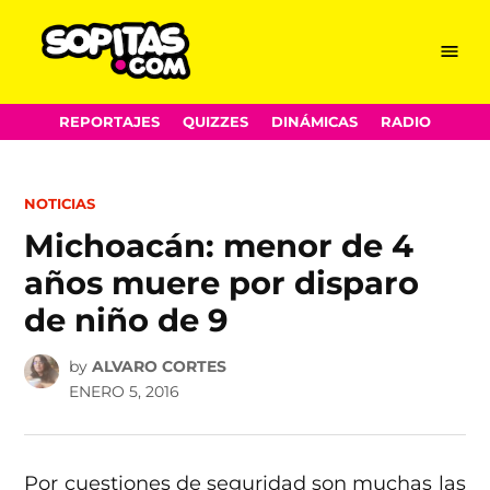
Menu
Sopitas.com
Skip
REPORTAJES
QUIZZES
DINÁMICAS
RADIO
to
content
POSTED
NOTICIAS
IN
Michoacán: menor de 4
años muere por disparo
de niño de 9
by
ALVARO CORTES
ENERO 5, 2016
Por cuestiones de seguridad son muchas las