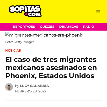
Menu
Sopitas.com
Skip
REPORTAJES
QUIZZES
DINÁMICAS
RADIO
to
content
Foto: Getty Images.
POSTED
NOTICIAS
IN
El caso de tres migrantes
mexicanos asesinados en
Phoenix, Estados Unidos
by
LUCY SANABRIA
FEBRERO 28, 2022