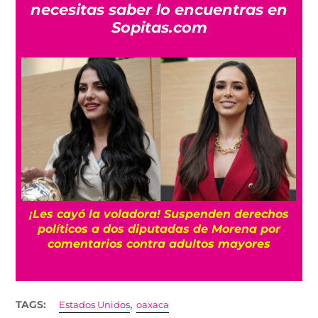
necesitas saber lo encuentras en
Sopitas.com
¡Les cayó la voladora! Suspenden derechos
políticos a dos diputadas de Morena por
comentarios contra adultos mayores
,
TAGS:
Estados Unidos
oaxaca