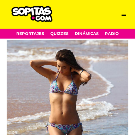
Menu
Sopitas.com
Skip
REPORTAJES
QUIZZES
DINÁMICAS
RADIO
to
content