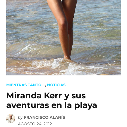
POSTED
MIENTRAS TANTO
,
NOTICIAS
IN
Miranda Kerr y sus
aventuras en la playa
by
FRANCISCO ALANÍS
AGOSTO 24, 2012