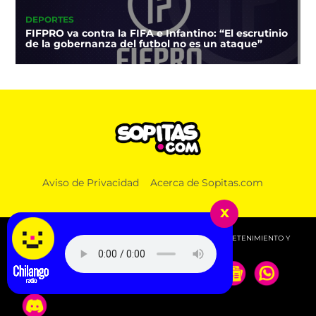
DEPORTES
FIFPRO va contra la FIFA e Infantino: “El escrutinio
de la gobernanza del futbol no es un ataque”
Aviso de Privacidad
Acerca de Sopitas.com
x
© 2026 SOPITAS.COM - MÚSICA, NOTICIAS, DEPORTES, ENTRETENIMIENTO Y
MÁS!.
Escucha Radio Chilang