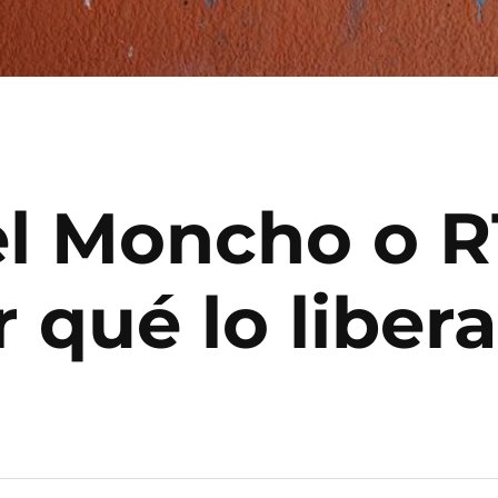
l Moncho o R1
 qué lo liber