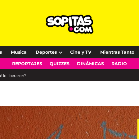
s
Musica
Deportes
Cine y TV
Mientras Tanto
Open
REPORTAJES
QUIZZES
DINÁMICAS
RADIO
dropdown
menu
 lo liberaron?