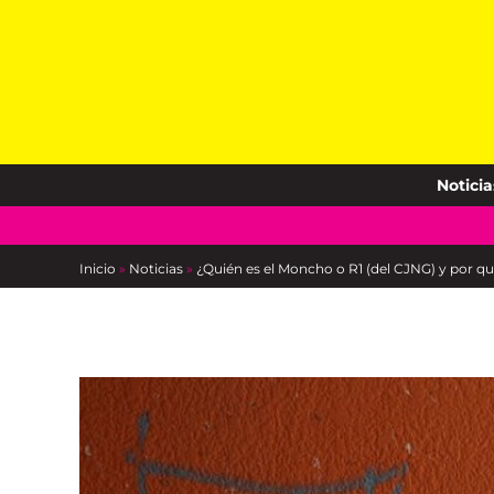
Skip
to
content
Noticia
Inicio
»
Noticias
»
¿Quién es el Moncho o R1 (del CJNG) y por qué