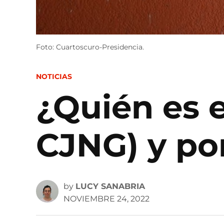
Foto: Cuartoscuro-Presidencia.
POSTED
NOTICIAS
IN
¿Quién es e
CJNG) y por
by
LUCY SANABRIA
NOVIEMBRE 24, 2022