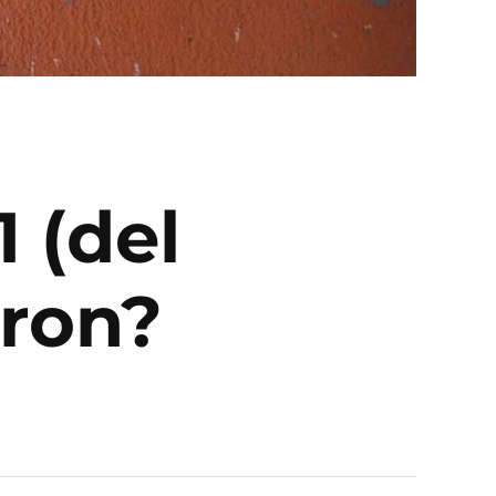
 (del
aron?