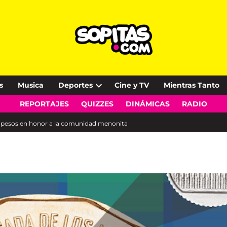
s
Musica
Deportes
Cine y TV
Mientras Tanto
Open
REPORTAJES
QUIZZES
DINÁMICAS
RADIO
dropdown
menu
20 pesos en honor a la comunidad menonita