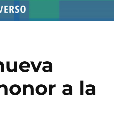
 nueva
onor a la