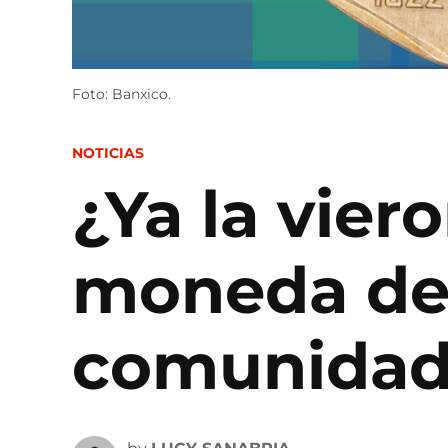
Foto: Banxico.
POSTED
NOTICIAS
IN
¿Ya la vier
moneda de 
comunidad