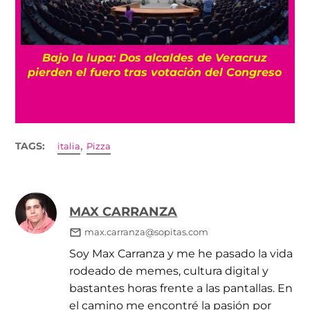
Bajo la lupa: Dos alcaldes de Veracruz
pierden el fuero tras votación del Congreso
,
TAGS:
italia
Pizza
MAX CARRANZA
max.carranza@sopitas.com
Soy Max Carranza y me he pasado la vida
rodeado de memes, cultura digital y
bastantes horas frente a las pantallas. En
el camino me encontré la pasión por