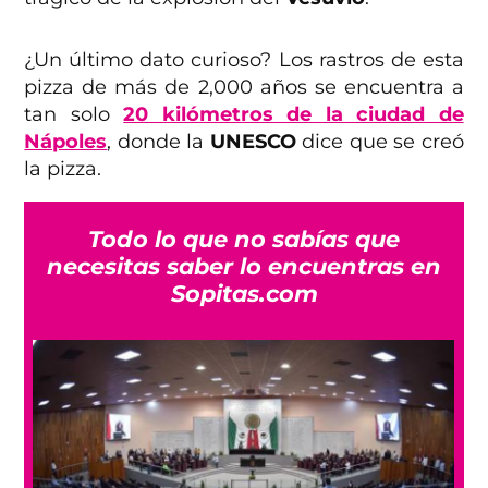
¿Un último dato curioso? Los rastros de esta
pizza de más de 2,000 años se encuentra a
tan solo
20 kilómetros de la ciudad de
Nápoles
, donde la
UNESCO
dice que se creó
la pizza.
Todo lo que no sabías que
necesitas saber lo encuentras en
Sopitas.com