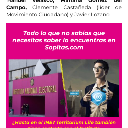
M
anuel Velasco, Mariana Gómez del
Campo,
Clemente Castañeda (líder de
Movimiento Ciudadano) y Javier Lozano.
Todo lo que no sabías que
necesitas saber lo encuentras en
Sopitas.com
¿Hasta en el INE? Territorium Life también