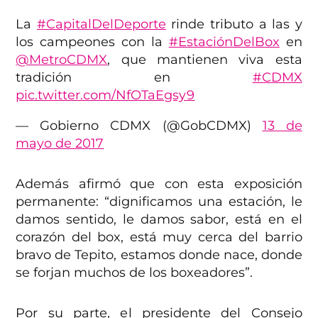
La
#CapitalDelDeporte
rinde tributo a las y
los campeones con la
#EstaciónDelBox
en
@MetroCDMX
, que mantienen viva esta
tradición en
#CDMX
pic.twitter.com/NfOTaEgsy9
— Gobierno CDMX (@GobCDMX)
13 de
mayo de 2017
Además afirmó que con esta exposición
permanente: “dignificamos una estación, le
damos sentido, le damos sabor, está en el
corazón del box, está muy cerca del barrio
bravo de Tepito, estamos donde nace, donde
se forjan muchos de los boxeadores”.
Por su parte, e
l presidente del Consejo