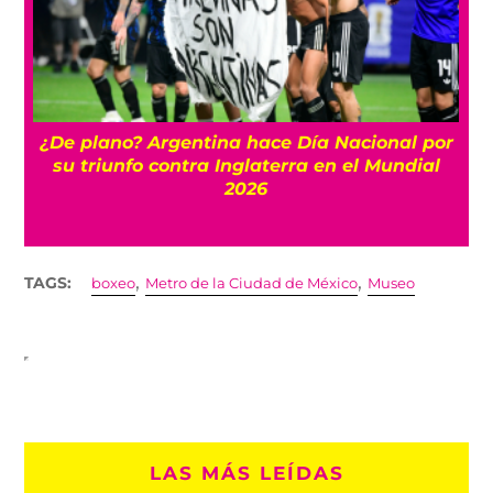
s
¿De plano? Argentina hace Día Nacional por
su triunfo contra Inglaterra en el Mundial
2026
,
,
TAGS:
boxeo
Metro de la Ciudad de México
Museo
LAS MÁS LEÍDAS