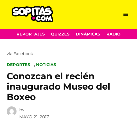
Menu
Sopitas.com
Skip
REPORTAJES
QUIZZES
DINÁMICAS
RADIO
to
content
vía Facebook
POSTED
DEPORTES
,
NOTICIAS
IN
Conozcan el recién
inaugurado Museo del
Boxeo
by
MAYO 21, 2017