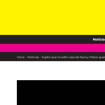
Skip
to
content
Noticia
Inicio
»
Noticias
»
Sujeto que invadió casa de Nancy Pelosi querí