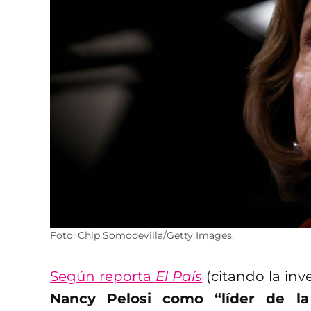
Foto: Chip Somodevilla/Getty Images.
Según reporta
El País
(citando la inv
Nancy Pelosi como “líder de l