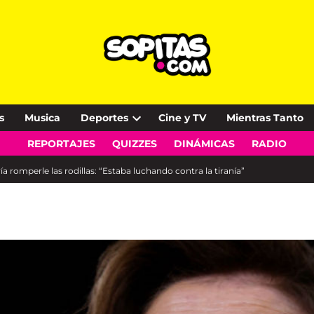
s
Musica
Deportes
Cine y TV
Mientras Tanto
Open
REPORTAJES
QUIZZES
DINÁMICAS
RADIO
dropdown
menu
a romperle las rodillas: “Estaba luchando contra la tiranía”