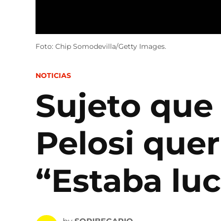
Foto: Chip Somodevilla/Getty Images.
POSTED
NOTICIAS
IN
Sujeto que
Pelosi quer
“Estaba luc