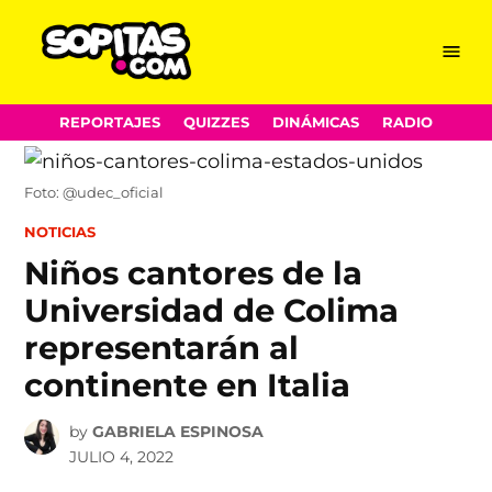
Menu
Sopitas.com
Skip
REPORTAJES
QUIZZES
DINÁMICAS
RADIO
to
content
Foto: @udec_oficial
POSTED
NOTICIAS
IN
Niños cantores de la
Universidad de Colima
representarán al
continente en Italia
by
GABRIELA ESPINOSA
JULIO 4, 2022