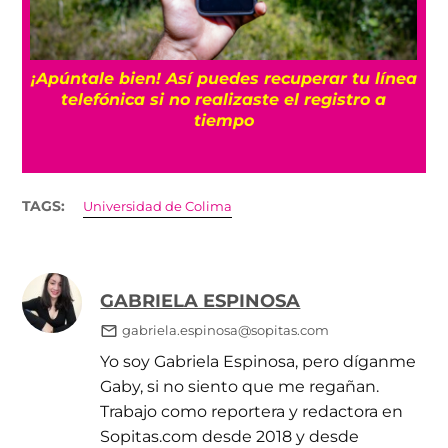
25
¡Apúntale bien! Así puedes recuperar tu línea
telefónica si no realizaste el registro a
tiempo
TAGS:
Universidad de Colima
GABRIELA ESPINOSA
gabriela.espinosa@sopitas.com
Yo soy Gabriela Espinosa, pero díganme
Gaby, si no siento que me regañan.
Trabajo como reportera y redactora en
Sopitas.com desde 2018 y desde