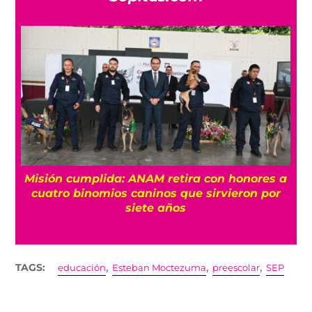
Misión cumplida: ANAM retira con honores a
?
cuatro binomios caninos que sirvieron por
siete años
,
,
,
TAGS:
educación
Esteban Moctezuma
preescolar
SEP