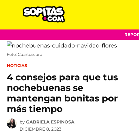
Sopitas.com
Skip
REPOR
to
content
Foto: Cuartoscuro
POSTED
NOTICIAS
IN
4 consejos para que tus
nochebuenas se
mantengan bonitas por
más tiempo
by
GABRIELA ESPINOSA
DICIEMBRE 8, 2023