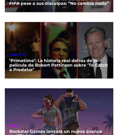
FIFA pese a sus disculpas: “No cambia nada”
CINE Y TV
‘Primetime’: La historia real detrás de la
película de Robert Pattinson sobre ‘To Catch
a Predator’
GEEK
Rockstar Games lanzará un nuevo avance