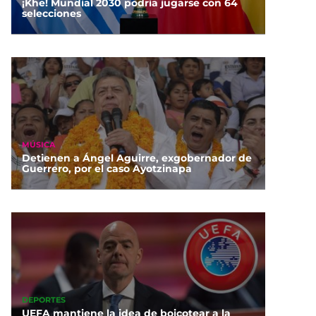
¡Khe! Mundial 2030 podría jugarse con 64
selecciones
MÚSICA
Detienen a Ángel Aguirre, exgobernador de
Guerrero, por el caso Ayotzinapa
DEPORTES
UEFA mantiene la idea de boicotear a la