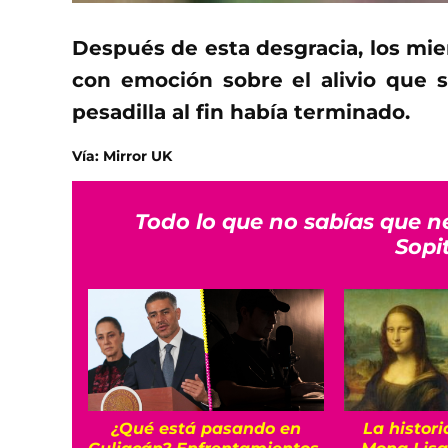
Después de esta desgracia, los mie
con emoción sobre el alivio que s
pesadilla al fin había terminado.
Vía: Mirror UK
Todo lo que no sabías que n
Sopi
¿Qué está pasando en
La histori