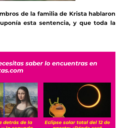
mbros de la familia de Krista hablaron
uponía esta sentencia, y que toda la
ecesitas saber lo encuentras en
tas.com
a detrás de la
Eclipse solar total del 12 de