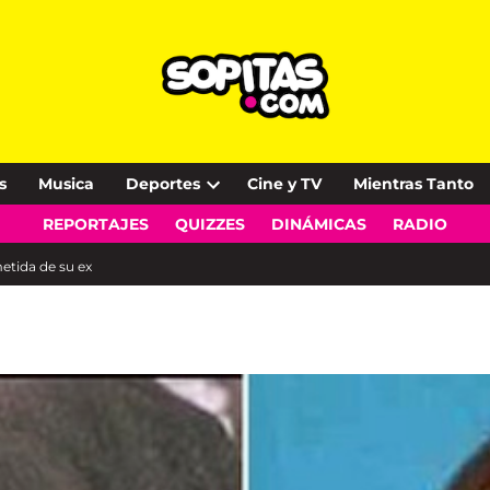
s
Musica
Deportes
Cine y TV
Mientras Tanto
Open
REPORTAJES
QUIZZES
DINÁMICAS
RADIO
dropdown
menu
etida de su ex