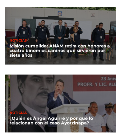
NOTICIAS
Misión cumplida: ANAM retira con honores a
cuatro binomios caninos que sirvieron por
siete años
NOTICIAS
¿Quién es Ángel Aguirre y por qué lo
relacionan con el caso Ayotzinapa?