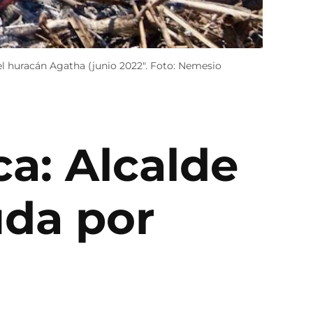
del huracán Agatha (junio 2022". Foto: Nemesio
a: Alcalde
uda por