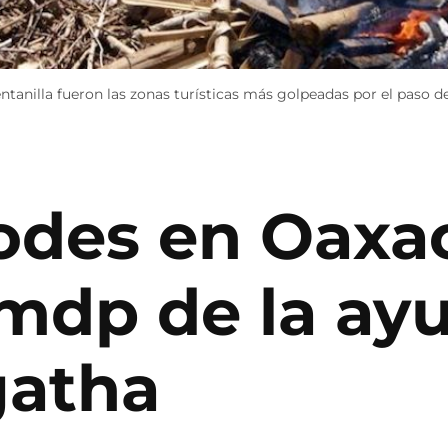
entanilla fueron las zonas turísticas más golpeadas por el paso 
odes en Oaxac
 mdp de la ay
gatha