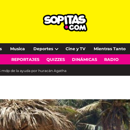
s
Musica
Deportes
Cine y TV
Mientras Tanto
Open
REPORTAJES
QUIZZES
DINÁMICAS
RADIO
dropdown
menu
25 mdp de la ayuda por huracán Agatha