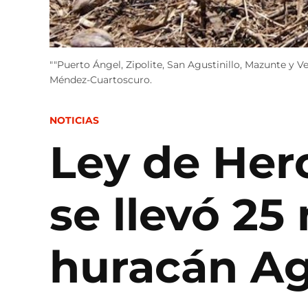
""Puerto Ángel, Zipolite, San Agustinillo, Mazunte y V
Méndez-Cuartoscuro.
POSTED
NOTICIAS
IN
Ley de Her
se llevó 25
huracán A