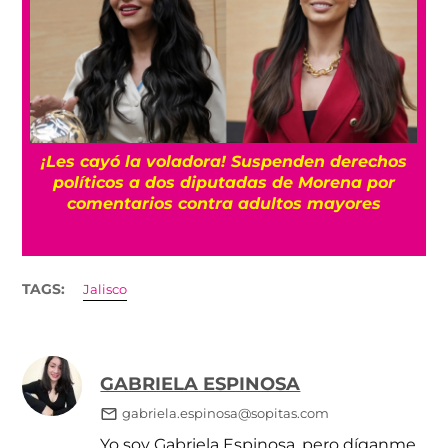
¡Les cayó la voladora! Suspenden derechos
políticos a dos diputadas de Morena por
comentarios contra adultos mayores
TAGS:
Jalisco
GABRIELA ESPINOSA
gabriela.espinosa@sopitas.com
Yo soy Gabriela Espinosa, pero díganme