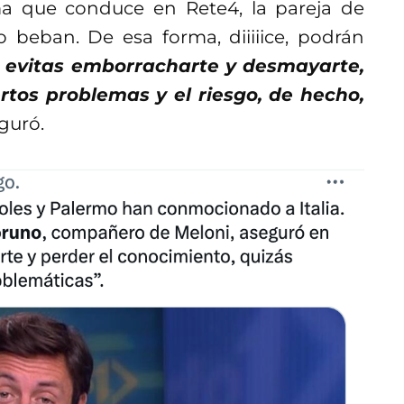
ma que conduce en Rete4, la pareja de
 beban. De esa forma, diiiiice, podrán
i evitas emborracharte y desmayarte,
tos problemas y el riesgo, de hecho,
guró.