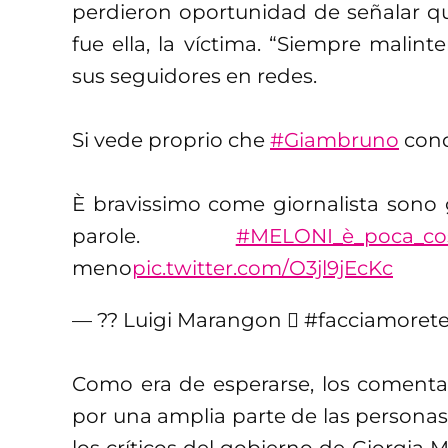
perdieron oportunidad de señalar qu
fue ella, la víctima. “Siempre malin
sus seguidores en redes.
Si vede proprio che
#Giambruno
cond
È bravissimo come giornalista sono g
parole.
#MELONI_è_poca_co
meno
pic.twitter.com/O3jl9jEcKc
— ?? Luigi Marangon  #facciamore
Como era de esperarse, los coment
por una amplia parte de las persona