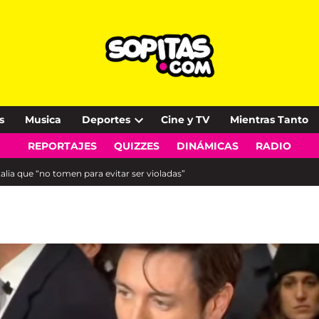
s
Musica
Deportes
Cine y TV
Mientras Tanto
Open
REPORTAJES
QUIZZES
DINÁMICAS
RADIO
dropdown
menu
talia que “no tomen para evitar ser violadas”