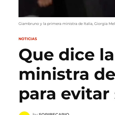
Giambruno y la primera ministra de Italia, Giorgia Mel
POSTED
NOTICIAS
IN
Que dice la
ministra de
para evitar
by
SOPIBECARIO