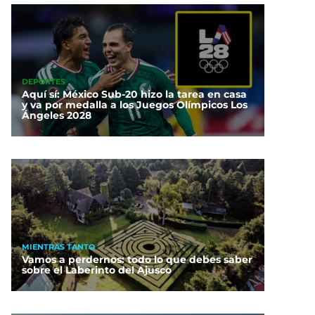
DEPORTES
Aquí sí: México Sub-20 hizo la tarea en casa
y va por medalla a los Juegos Olímpicos Los
Ángeles 2028
MIENTRAS TANTO
Vamos a perdernos: todo lo que debes saber
sobre el Laberinto del Ajusco