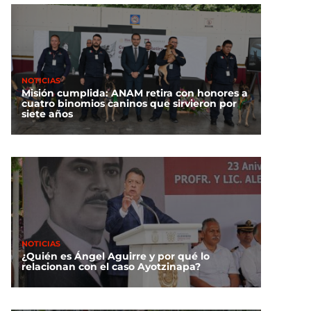
NOTICIAS
Misión cumplida: ANAM retira con honores a
cuatro binomios caninos que sirvieron por
siete años
NOTICIAS
¿Quién es Ángel Aguirre y por qué lo
relacionan con el caso Ayotzinapa?