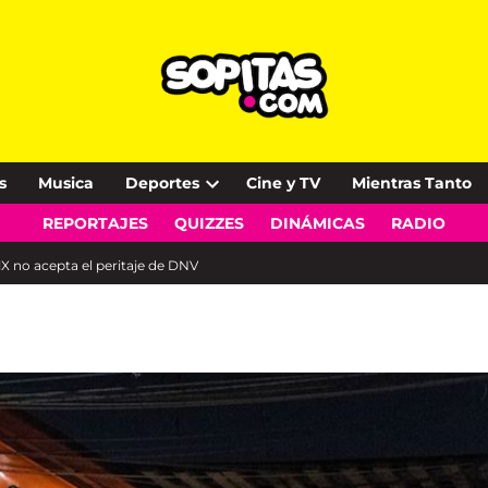
s
Musica
Deportes
Cine y TV
Mientras Tanto
Open
REPORTAJES
QUIZZES
DINÁMICAS
RADIO
dropdown
menu
X no acepta el peritaje de DNV