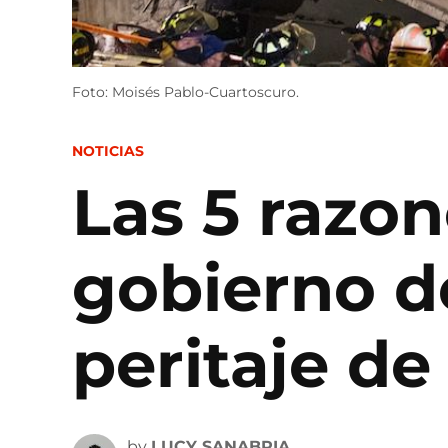
Foto: Moisés Pablo-Cuartoscuro.
POSTED
NOTICIAS
IN
Las 5 razon
gobierno d
peritaje d
by
LUCY SANABRIA