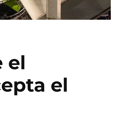
 el
epta el