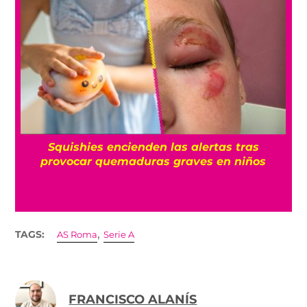
l
Squishies encienden las alertas tras
provocar quemaduras graves en niños
,
TAGS:
AS Roma
Serie A
FRANCISCO ALANÍS