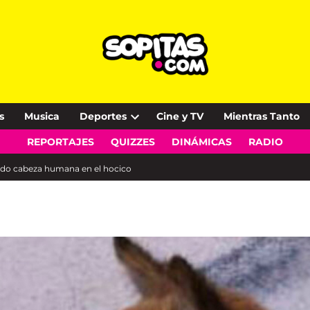
s
Musica
Deportes
Cine y TV
Mientras Tanto
Open
REPORTAJES
QUIZZES
DINÁMICAS
RADIO
dropdown
menu
ando cabeza humana en el hocico