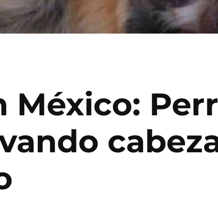
n México: Per
evando cabe
o