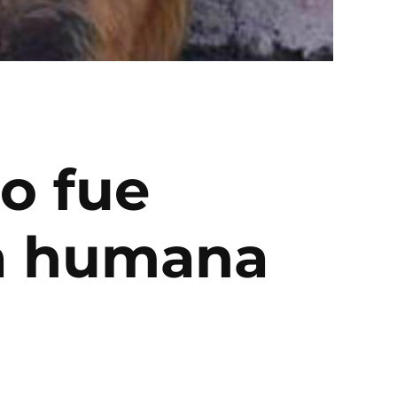
ro fue
za humana