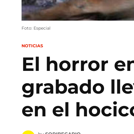
Foto: Especial
POSTED
NOTICIAS
IN
El horror e
grabado ll
en el hocic