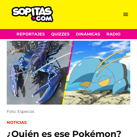
Menu
Sopitas.com
Skip
REPORTAJES
QUIZZES
DINÁMICAS
RADIO
to
content
Foto: Especial.
POSTED
NOTICIAS
IN
¿Quién es ese Pokémon?