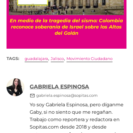
En medio de la tragedia del sismo: Colombia
S
reconoce soberanía de Israel sobre los Altos
del Golán
,
,
TAGS:
guadalajara
Jalisco
Movimiento Ciudadano
GABRIELA ESPINOSA
gabriela.espinosa@sopitas.com
Yo soy Gabriela Espinosa, pero díganme
Gaby, si no siento que me regañan.
Trabajo como reportera y redactora en
Sopitas.com desde 2018 y desde