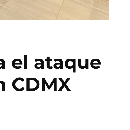
a el ataque
en CDMX