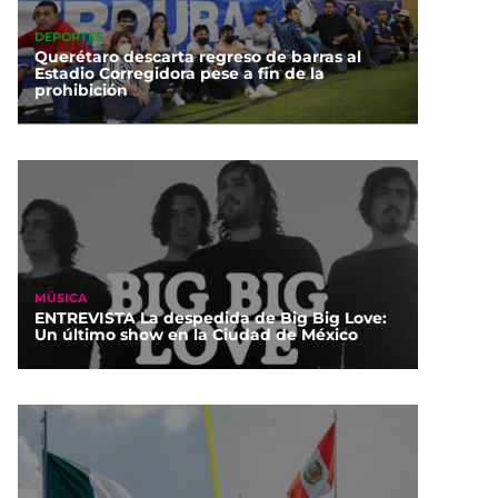
DEPORTES
Querétaro descarta regreso de barras al
Estadio Corregidora pese a fin de la
prohibición
MÚSICA
ENTREVISTA La despedida de Big Big Love:
Un último show en la Ciudad de México