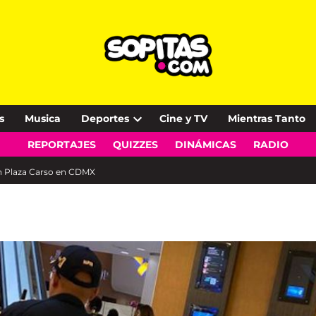
s
Musica
Deportes
Cine y TV
Mientras Tanto
Open
REPORTAJES
QUIZZES
DINÁMICAS
RADIO
dropdown
menu
en Plaza Carso en CDMX