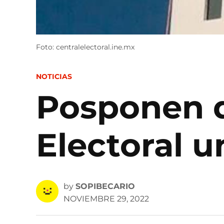
Foto: centralelectoral.ine.mx
POSTED
NOTICIAS
IN
Posponen d
Electoral 
by
SOPIBECARIO
NOVIEMBRE 29, 2022