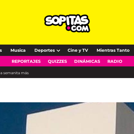
s
Musica
Deportes
Cine y TV
Mientras Tanto
Open
REPORTAJES
QUIZZES
DINÁMICAS
RADIO
dropdown
menu
na semanita más