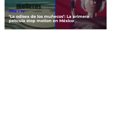
CINE Y TV
‘La odisea de los muñecos’: La primera
película stop motion en México