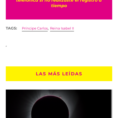
tiempo
,
TAGS:
Príncipe Carlos
Reina Isabel II
LAS MÁS LEÍDAS