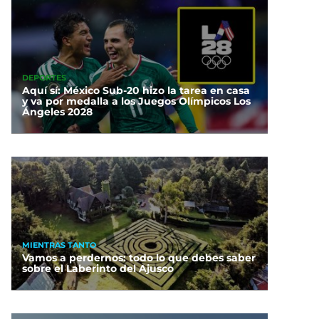
DEPORTES
Aquí sí: México Sub-20 hizo la tarea en casa
y va por medalla a los Juegos Olímpicos Los
Ángeles 2028
MIENTRAS TANTO
Vamos a perdernos: todo lo que debes saber
sobre el Laberinto del Ajusco