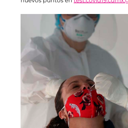
nuevos puntos en
test.covid19.cdmx