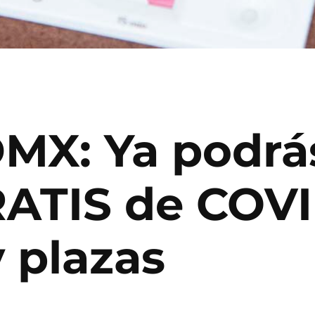
DMX: Ya podrá
ATIS de COV
 plazas