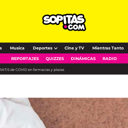
s
Musica
Deportes
Cine y TV
Mientras Tanto
Open
REPORTAJES
QUIZZES
DINÁMICAS
RADIO
dropdown
menu
RATIS de COVID en farmacias y plazas