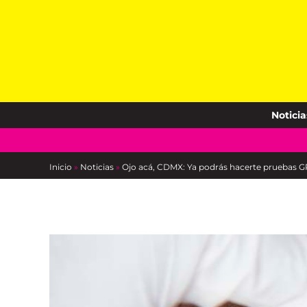
Skip
to
content
Noticia
Inicio
»
Noticias
»
Ojo acá, CDMX: Ya podrás hacerte pruebas G