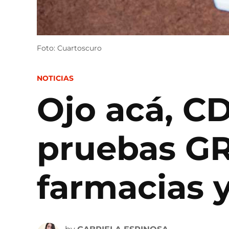
Foto: Cuartoscuro
POSTED
NOTICIAS
IN
Ojo acá, C
pruebas GR
farmacias y