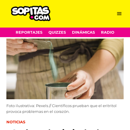
Menu
Sopitas.com
Skip
REPORTAJES
QUIZZES
DINÁMICAS
RADIO
to
content
Foto ilustrativa: Pexels // Científicos prueban que el eritritol
provoca problemas en el corazón.
POSTED
NOTICIAS
IN