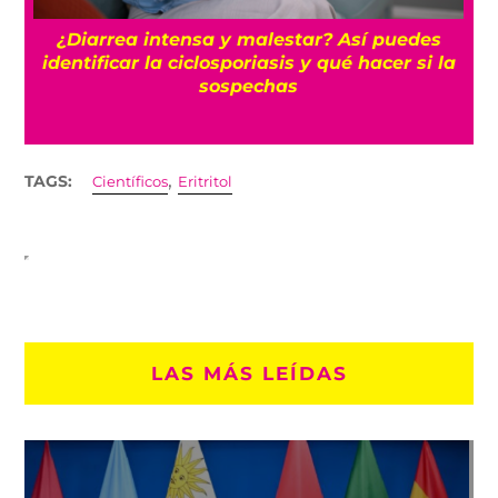
n
¿Diarrea intensa y malestar? Así puedes
identificar la ciclosporiasis y qué hacer si la
sospechas
,
TAGS:
Científicos
Eritritol
LAS MÁS LEÍDAS