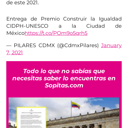
de este 2021.
Entrega de Premio Construir la Igualdad
CIDPH-UNESCO a la Ciudad de
México
https://t.co/POm9o5qrh5
— PILARES CDMX (@CdmxPilares)
January
7, 2021
Todo lo que no sabías que
necesitas saber lo encuentras en
Sopitas.com