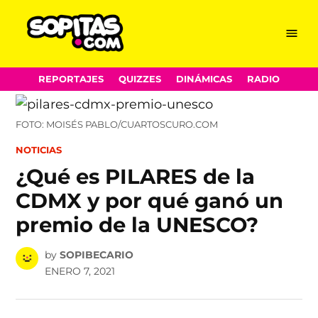
Menu
Sopitas.com
Skip
REPORTAJES
QUIZZES
DINÁMICAS
RADIO
to
content
FOTO: MOISÉS PABLO/CUARTOSCURO.COM
POSTED
NOTICIAS
IN
¿Qué es PILARES de la
CDMX y por qué ganó un
premio de la UNESCO?
by
SOPIBECARIO
ENERO 7, 2021