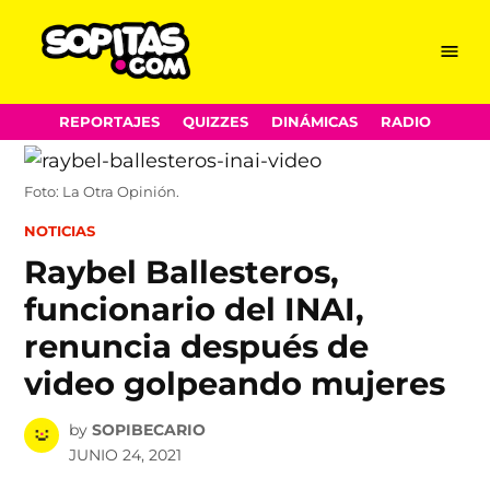
Menu
Sopitas.com
Skip
REPORTAJES
QUIZZES
DINÁMICAS
RADIO
to
content
Foto: La Otra Opinión.
POSTED
NOTICIAS
IN
Raybel Ballesteros,
funcionario del INAI,
renuncia después de
video golpeando mujeres
by
SOPIBECARIO
JUNIO 24, 2021