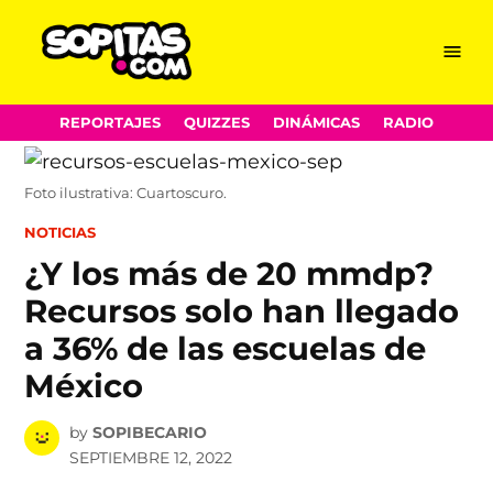
Menu
Sopitas.com
Skip
REPORTAJES
QUIZZES
DINÁMICAS
RADIO
to
content
Foto ilustrativa: Cuartoscuro.
POSTED
NOTICIAS
IN
¿Y los más de 20 mmdp?
Recursos solo han llegado
a 36% de las escuelas de
México
by
SOPIBECARIO
SEPTIEMBRE 12, 2022