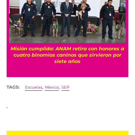
Misión cumplida: ANAM retira con honores a
?
cuatro binomios caninos que sirvieron por
siete años
,
,
TAGS:
Escuelas
México
SEP