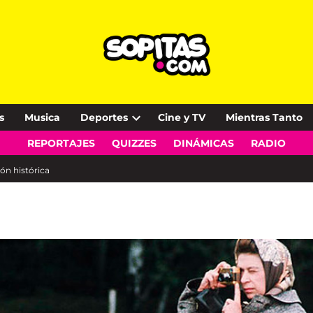
s
Musica
Deportes
Cine y TV
Mientras Tanto
Open
REPORTAJES
QUIZZES
DINÁMICAS
RADIO
dropdown
menu
ión histórica