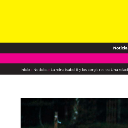
Skip
to
content
Noticia
Inicio
»
Noticias
»
La reina Isabel II y los corgis reales: Una relac