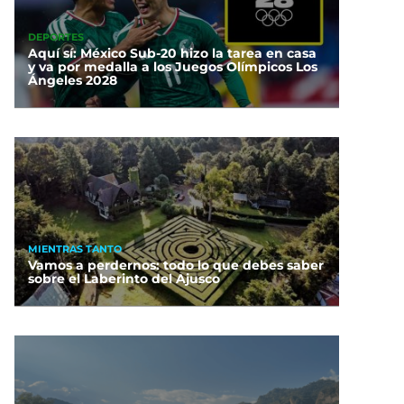
DEPORTES
Aquí sí: México Sub-20 hizo la tarea en casa
y va por medalla a los Juegos Olímpicos Los
Ángeles 2028
MIENTRAS TANTO
Vamos a perdernos: todo lo que debes saber
sobre el Laberinto del Ajusco