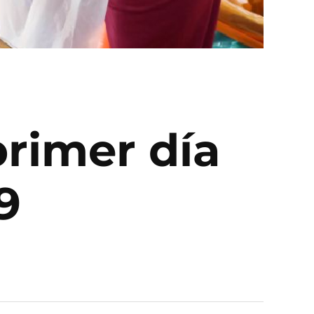
primer día
9