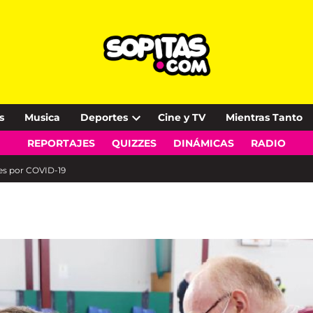
s
Musica
Deportes
Cine y TV
Mientras Tanto
Open
REPORTAJES
QUIZZES
DINÁMICAS
RADIO
dropdown
menu
es por COVID-19