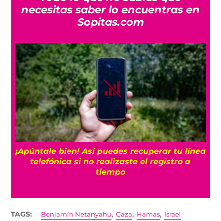
necesitas saber lo encuentras en
Sopitas.com
25
¡Apúntale bien! Así puedes recuperar tu línea
telefónica si no realizaste el registro a
tiempo
,
,
,
TAGS:
Benjamín Netanyahu
Gaza
Hamas
Israel