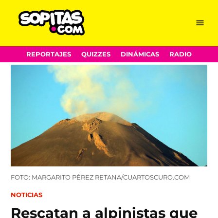
Menu
Sopitas.com
Skip
REPORTAJES
QUIZZES
DINÁMICAS
RADIO
to
content
FOTO: MARGARITO PÉREZ RETANA/CUARTOSCURO.COM
POSTED
NOTICIAS
IN
Rescatan a alpinistas que