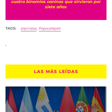
?
cuatro binomios caninos que sirvieron por
siete años
,
TAGS:
alpinistas
Popocatépetl
LAS MÁS LEÍDAS