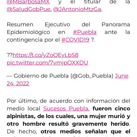
@MBarbosaMX
y el titular de la
@SaludGobPue
,
@JAntonioMtzGa
.
Resumen Ejecutivo del Panorama
Epidemiológico en
#Puebla
ante la
contingencia por el
#COVID19
?.
??
https://t.co/yZoQEyLbS8
pic.twitter.com/7vmjpOXXDU
— Gobierno de Puebla (@Gob_Puebla)
June
24, 2022
Por último, de acuerdo con información del
medio local
Sucesos Puebla
,
fueron cinco
alpinistas, de los cuales, una mujer murió y
otro hombre resultó gravemente herido
.
De hecho,
otros medios señalan que el