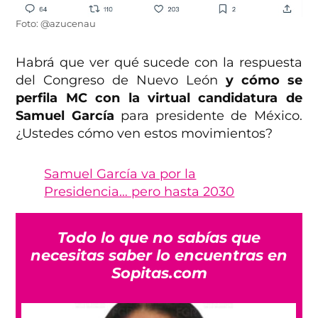
Foto: @azucenau
Habrá que ver qué sucede con la respuesta
del Congreso de Nuevo León
y cómo se
perfila MC con la virtual candidatura de
Samuel García
para presidente de México.
¿Ustedes cómo ven estos movimientos?
Samuel García va por la
Presidencia… pero hasta 2030
Todo lo que no sabías que
necesitas saber lo encuentras en
Sopitas.com