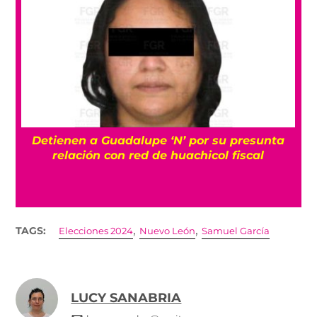
Detienen a Guadalupe ‘N’ por su presunta
r
relación con red de huachicol fiscal
,
,
TAGS:
Elecciones 2024
Nuevo León
Samuel García
LUCY SANABRIA