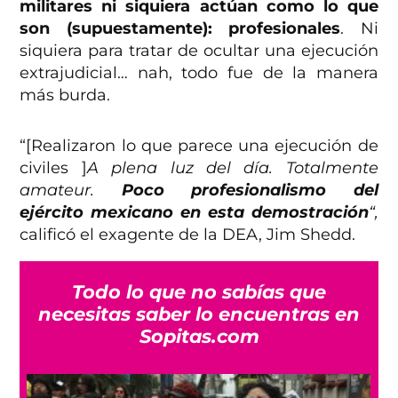
militares ni siquiera actúan como lo que
son (supuestamente): profesionales
. Ni
siquiera para tratar de ocultar una ejecución
extrajudicial… nah, todo fue de la manera
más burda.
“[Realizaron lo que parece una ejecución de
civiles ]
A plena luz del día. Totalmente
amateur.
Poco profesionalismo del
ejército mexicano en esta demostración
“,
calificó el exagente de la DEA, Jim Shedd.
Todo lo que no sabías que
necesitas saber lo encuentras en
Sopitas.com