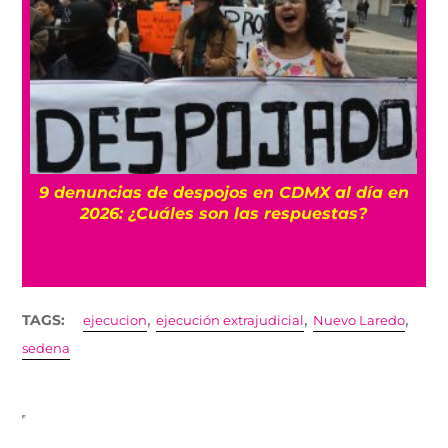
9 denuncias de despojos en CDMX al día en
2026: ¿Cuáles son las respuestas?
,
,
,
TAGS:
ejecucion
ejecución extrajudicial
Nuevo Laredo
sedena