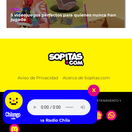
GEEK
5 videojuegos perfectos para quienes nunca han
jugado
Aviso de Privacidad
Acerca de Sopitas.com
x
© 2026 SOPITAS.COM - MÚSICA, NOTICIAS, DEPORTES, ENTRETENIMIENTO Y
MÁS!.
Escucha Radio Chilango -