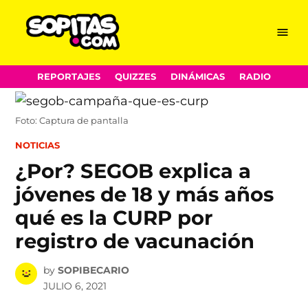
Menu
Sopitas.com
Skip
REPORTAJES
QUIZZES
DINÁMICAS
RADIO
to
content
Foto: Captura de pantalla
POSTED
NOTICIAS
IN
¿Por? SEGOB explica a
jóvenes de 18 y más años
qué es la CURP por
registro de vacunación
by
SOPIBECARIO
JULIO 6, 2021