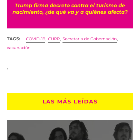
n
Trump firma decreto contra el turismo de
nacimiento, ¿de qué va y a quiénes afecta?
,
,
,
TAGS:
COVID-19
CURP
Secretaria de Gobernación
vacunación
LAS MÁS LEÍDAS