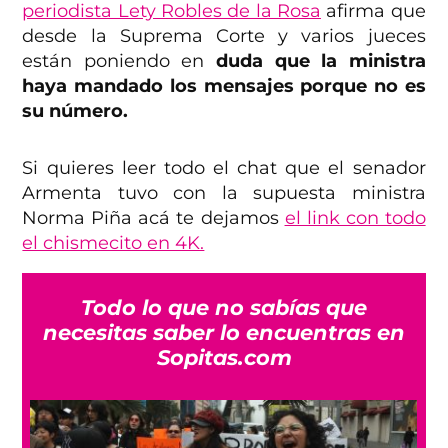
periodista Lety Robles de la Rosa
afirma que
desde la Suprema Corte y varios jueces
están poniendo en
duda que la ministra
haya mandado los mensajes porque no es
su número.
Si quieres leer todo el chat que el senador
Armenta tuvo con la supuesta ministra
Norma Piña acá te dejamos
el link con todo
el chismecito en 4K.
Todo lo que no sabías que
necesitas saber lo encuentras en
Sopitas.com