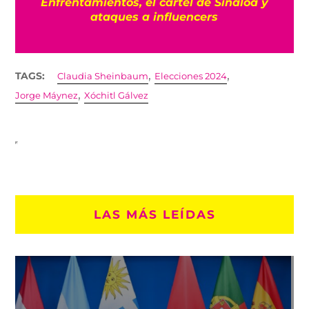
loa y
será visible?
,
,
TAGS:
Claudia Sheinbaum
Elecciones 2024
,
Jorge Máynez
Xóchitl Gálvez
LAS MÁS LEÍDAS