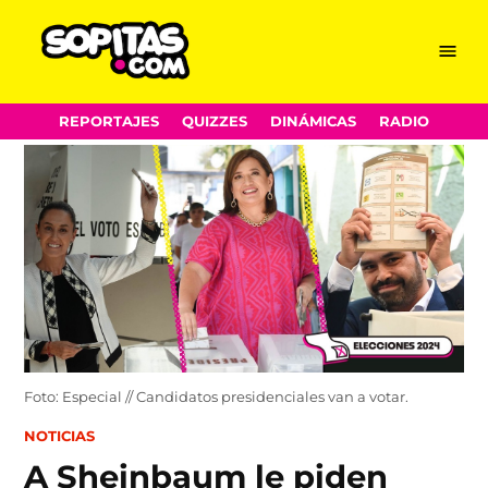
Menu
Sopitas.com
Skip
REPORTAJES
QUIZZES
DINÁMICAS
RADIO
to
content
Foto: Especial // Candidatos presidenciales van a votar.
POSTED
NOTICIAS
IN
A Sheinbaum le piden