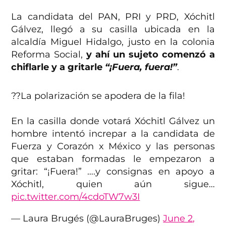
La candidata del PAN, PRI y PRD, Xóchitl
Gálvez, llegó a su casilla ubicada en la
alcaldía Miguel Hidalgo, justo en la colonia
Reforma Social,
y ahí un sujeto comenzó a
chiflarle y a gritarle
“¡Fuera, fuera!”
.
??️La polarización se apodera de la fila!
En la casilla donde votará Xóchitl Gálvez un
hombre intentó increpar a la candidata de
Fuerza y Corazón x México y las personas
que estaban formadas le empezaron a
gritar: “¡Fuera!” ….y consignas en apoyo a
Xóchitl, quien aún sigue…
pic.twitter.com/4cdoTW7w3I
— Laura Brugés (@LauraBruges)
June 2,