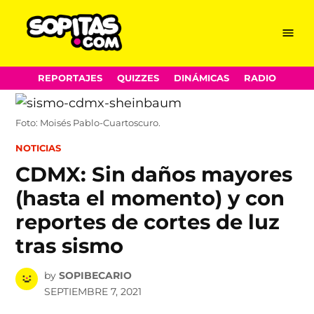
Menu
Sopitas.com
Skip
REPORTAJES
QUIZZES
DINÁMICAS
RADIO
to
content
Foto: Moisés Pablo-Cuartoscuro.
POSTED
NOTICIAS
IN
CDMX: Sin daños mayores
(hasta el momento) y con
reportes de cortes de luz
tras sismo
by
SOPIBECARIO
SEPTIEMBRE 7, 2021