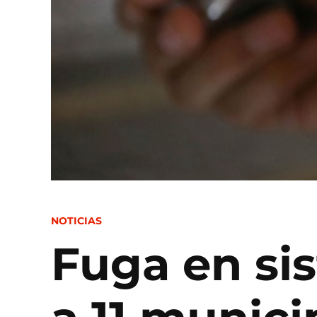
POSTED
NOTICIAS
IN
Fuga en si