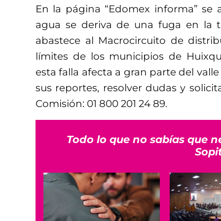
En la página “Edomex informa” se a
agua se deriva de una fuga en la t
abastece al Macrocircuito de distri
límites de los municipios de Huix
esta falla afecta a gran parte del val
sus reportes, resolver dudas y solicit
Comisión: 01 800 201 24 89.
Todo lo que no sabías que n
Sopi