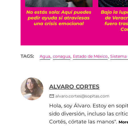
No estás solo: Aquí puedes
Bajo la lup
pedir ayuda si atraviesas
de Veracr
una crisis emocional
fuero tra
Co
,
,
,
TAGS:
Agua
conagua
Estado de México
Sistema
ALVARO CORTES
alvaro.cortes@sopitas.com
Hola, soy Álvaro. Estoy en so
sido diversión, incluso las crít
Cortés, córtate las manos".
More