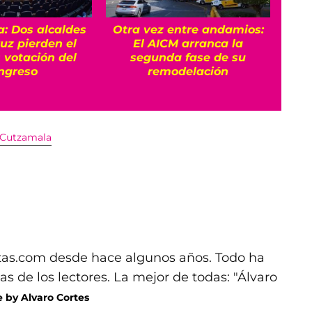
a: Dos alcaldes
Otra vez entre andamios:
¿Po
uz pierden el
El AICM arranca la
emb
s votación del
segunda fase de su
Así 
ngreso
remodelación
 Cutzamala
pitas.com desde hace algunos años. Todo ha
icas de los lectores. La mejor de todas: "Álvaro
 by Alvaro Cortes