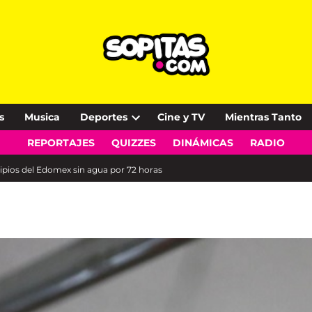
s
Musica
Deportes
Cine y TV
Mientras Tanto
Open
REPORTAJES
QUIZZES
DINÁMICAS
RADIO
dropdown
menu
ipios del Edomex sin agua por 72 horas