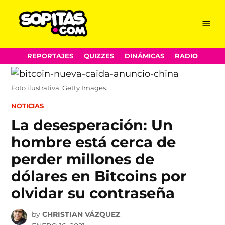
Menu
Sopitas.com
Skip
REPORTAJES
QUIZZES
DINÁMICAS
RADIO
to
content
Foto ilustrativa: Getty Images.
POSTED
NOTICIAS
IN
La desesperación: Un
hombre está cerca de
perder millones de
dólares en Bitcoins por
olvidar su contraseña
by
CHRISTIAN VÁZQUEZ