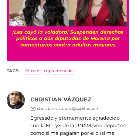
¡Les cayó la voladora! Suspenden derechos
políticos a dos diputadas de Morena por
comentarios contra adultos mayores
,
TAGS:
Bitcoins
criptomonedas
CHRISTIAN VÁZQUEZ
christian.vazquez@sopitas.com
Egresado y eternamente agradecido
con la FCPyS de la UNAM. Veo deportes
como si me pagaran por ello (sí me