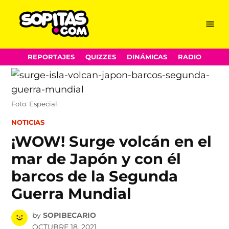
Menu
Sopitas.com
Skip
REPORTAJES
QUIZZES
DINÁMICAS
RADIO
to
content
Foto: Especial.
POSTED
NOTICIAS
IN
¡WOW! Surge volcán en el
mar de Japón y con él
barcos de la Segunda
Guerra Mundial
by
SOPIBECARIO
OCTUBRE 18, 2021