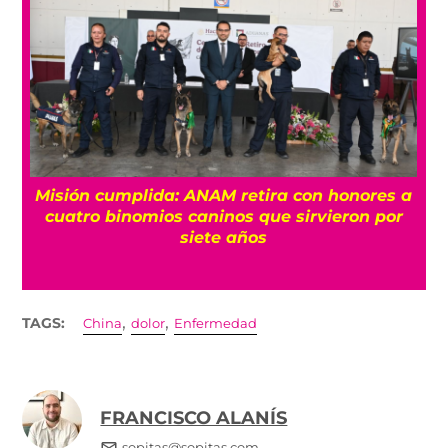
Misión cumplida: ANAM retira con honores a
?
cuatro binomios caninos que sirvieron por
siete años
,
,
TAGS:
China
dolor
Enfermedad
FRANCISCO ALANÍS
sopitas@sopitas.com