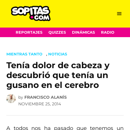
Menu
Sopitas.com
Skip
REPORTAJES
QUIZZES
DINÁMICAS
RADIO
to
content
POSTED
MIENTRAS TANTO
,
NOTICIAS
IN
Tenía dolor de cabeza y
descubrió que tenía un
gusano en el cerebro
by
FRANCISCO ALANÍS
NOVIEMBRE 25, 2014
A todos nos ha pasado que tenemos un