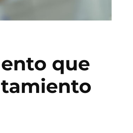
mento que
atamiento