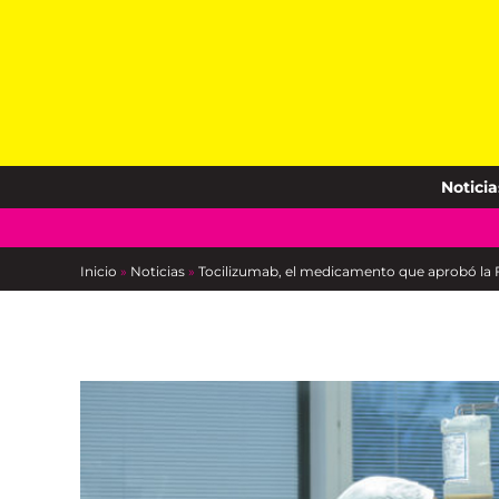
Skip
to
content
Noticia
Inicio
»
Noticias
»
Tocilizumab, el medicamento que aprobó la 