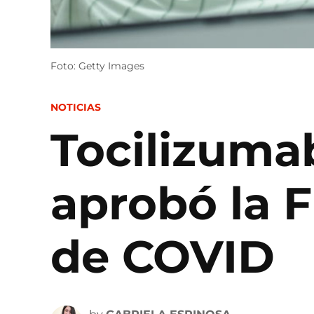
Foto: Getty Images
POSTED
NOTICIAS
IN
Tocilizuma
aprobó la 
de COVID