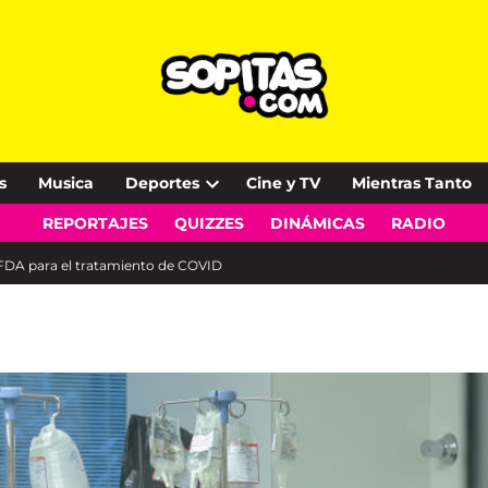
s
Musica
Deportes
Cine y TV
Mientras Tanto
Open
REPORTAJES
QUIZZES
DINÁMICAS
RADIO
dropdown
menu
FDA para el tratamiento de COVID