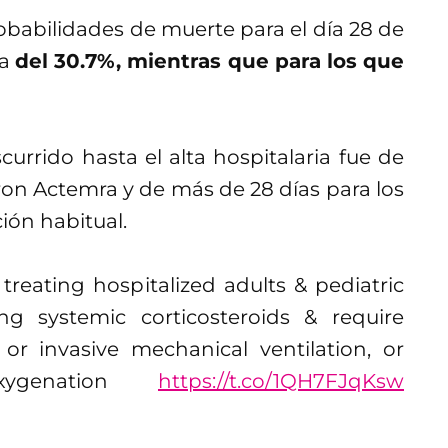
obabilidades de muerte para el día 28 de
ra
del 30.7%, mientras que para los que
rrido hasta el alta hospitalaria fue de
eron Actemra y de más de 28 días para los
ión habitual.
reating hospitalized adults & pediatric
ng systemic corticosteroids & require
or invasive mechanical ventilation, or
oxygenation
https://t.co/1QH7FJqKsw