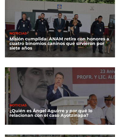
NOTICIAS
Misión cumplida: ANAM retira con honores a
cuatro binomios caninos que sirvieron por
siete años
NOTICIAS
¿Quién es Ángel Aguirre y por qué lo
relacionan con el caso Ayotzinapa?