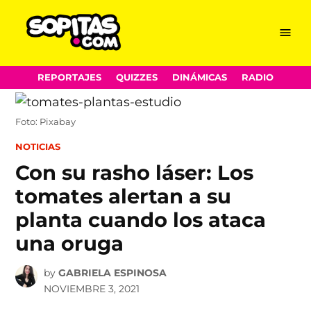
Menu
Sopitas.com
Skip
REPORTAJES
QUIZZES
DINÁMICAS
RADIO
to
content
Foto: Pixabay
POSTED
NOTICIAS
IN
Con su rasho láser: Los
tomates alertan a su
planta cuando los ataca
una oruga
by
GABRIELA ESPINOSA
NOVIEMBRE 3, 2021