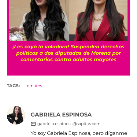
¡Les cayó la voladora! Suspenden derechos
políticos a dos diputadas de Morena por
comentarios contra adultos mayores
TAGS:
tomates
GABRIELA ESPINOSA
gabriela.espinosa@sopitas.com
Yo soy Gabriela Espinosa, pero díganme