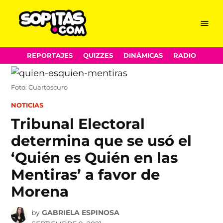
Menu
Sopitas.com
Skip
REPORTAJES
QUIZZES
DINÁMICAS
RADIO
to
content
Foto: Cuartoscuro
POSTED
NOTICIAS
IN
Tribunal Electoral
determina que se usó el
‘Quién es Quién en las
Mentiras’ a favor de
Morena
by
GABRIELA ESPINOSA