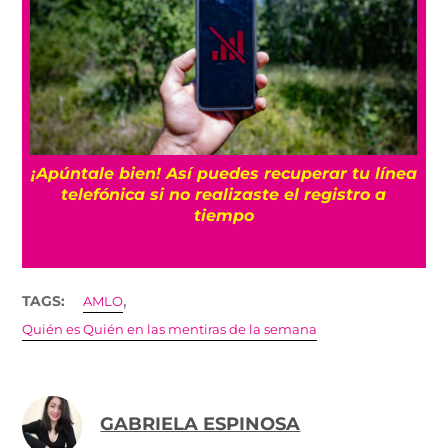
25
¡Apúntale bien! Así puedes recuperar tu línea
telefónica si no realizaste el registro a
tiempo
,
TAGS:
AMLO
Quién es Quién en las mentiras de la semana
GABRIELA ESPINOSA