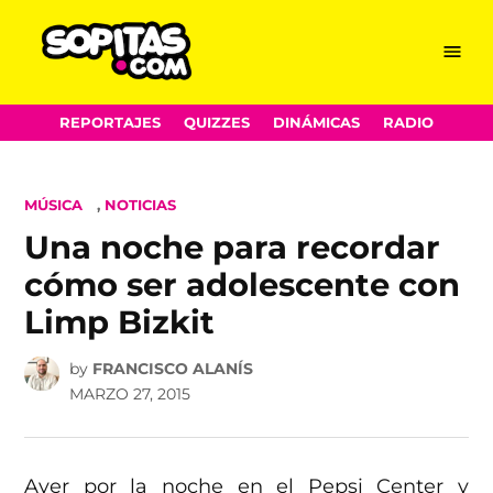
Menu
Sopitas.com
Skip
REPORTAJES
QUIZZES
DINÁMICAS
RADIO
to
content
POSTED
MÚSICA
,
NOTICIAS
IN
Una noche para recordar
cómo ser adolescente con
Limp Bizkit
by
FRANCISCO ALANÍS
MARZO 27, 2015
Ayer por la noche en el Pepsi Center y