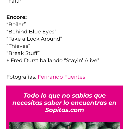
“Faith”
Encore:
“Boiler”
“Behind Blue Eyes”
“Take a Look Around”
“Thieves”
“Break Stuff”
+ Fred Durst bailando “Stayin’ Alive”
Fotografías:
Fernando Fuentes
Todo lo que no sabías que
necesitas saber lo encuentras en
Sopitas.com